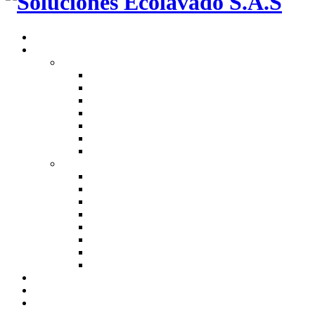
QUE ES?
PRODUCTOS
Automotriz
Biodesengrasante CC
Cuero Express CC
Lavado sin Agua L
Limpia Vidrios
Restaurador Llantas
Shampoo Cera en Gel
Restaurador Partes Teflon
Hogar e Industrial
Jabon de Manos
Limpia Juntas
Lava Loza
Ambientador
Blanqueador
Desengrasante
Eliminador Olores
Multiusos
MEDIO AMBIENTE
NOTICIAS
CONTACTENOS