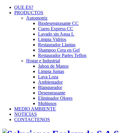
QUE ES?
PRODUCTOS
Automotriz
Biodesengrasante CC
Cuero Express CC
Lavado sin Agua L
Limpia Vidrios
Restaurador Llantas
Shampoo Cera en Gel
Restaurador Partes Teflon
Hogar e Industrial
Jabon de Manos
Limpia Juntas
Lava Loza
Ambientador
Blanqueador
Desengrasante
Eliminador Olores
Multiusos
MEDIO AMBIENTE
NOTICIAS
CONTACTENOS